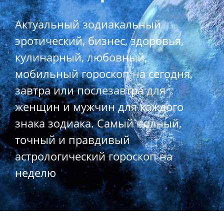
Актуальный зодиакальный
эротический, бизнес, здоровья,
кулинарный, любовный,
мобильный гороскоп на сегодня,
завтра или послезавтра для
женщин и мужчин для каждого
знака зодиака. Самый полный,
точный и правдивый
астрологический гороскоп на
неделю